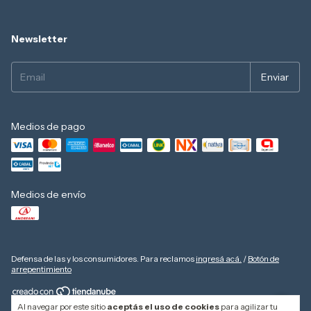
Newsletter
Medios de pago
Medios de envío
Defensa de las y los consumidores. Para reclamos
ingresá acá.
/
Botón de
arrepentimiento
Al navegar por este sitio
aceptás el uso de cookies
para agilizar tu
Copyright SOSA 1975 - 20249112292 - 2026. Todos los derechos reservados.