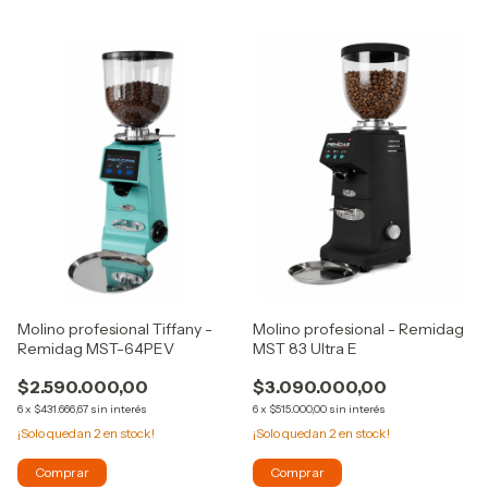
Molino profesional Tiffany -
Molino profesional - Remidag
Remidag MST-64PEV
MST 83 Ultra E
$2.590.000,00
$3.090.000,00
6
x
$431.666,67
sin interés
6
x
$515.000,00
sin interés
¡Solo quedan
2
en stock!
¡Solo quedan
2
en stock!