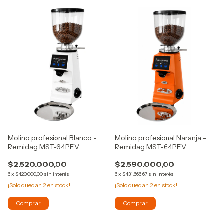
Molino profesional Blanco -
Molino profesional Naranja -
Remidag MST-64PEV
Remidag MST-64PEV
$2.520.000,00
$2.590.000,00
6
x
$420.000,00
sin interés
6
x
$431.666,67
sin interés
¡Solo quedan
2
en stock!
¡Solo quedan
2
en stock!