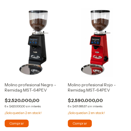
Molino profesional Negro -
Molino profesional Rojo -
Remidag MST-64PEV
Remidag MST-64PEV
$2.520.000,00
$2.590.000,00
6
x
$420.000,00
sin interés
6
x
$431.666,67
sin interés
¡Solo quedan
2
en stock!
¡Solo quedan
2
en stock!