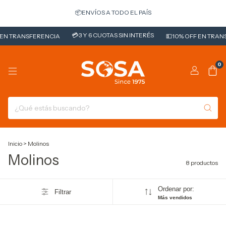
📦ENVÍOS A TODO EL PAÍS
💳3 Y 6 CUOTAS SIN INTERÉS
EN TRANSFERENCIA
💵10% OFF EN TRANS
0
Inicio
>
Molinos
Molinos
8 productos
Ordenar por:
Filtrar
Más vendidos